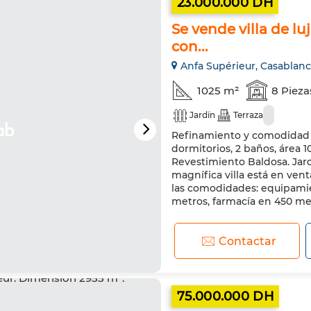
23.000.000 DH
Se vende villa de lu
con...
Anfa Supérieur, Casablan
1025 m²
8 Pieza
Jardín
Terraza
Refinamiento y comodidad pa
dormitorios, 2 baños, área 1
Revestimiento Baldosa. Jardí
magnífica villa está en ven
las comodidades: equipamie
metros, farmacía en 450 metr
Contactar
75.000.000 DH