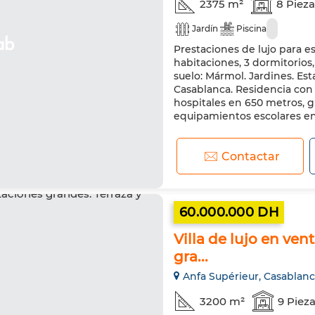
2375 m²
8 Piez
Jardín
Piscina
Prestaciones de lujo para es
habitaciones, 3 dormitorios
suelo: Mármol. Jardines. Est
Casablanca. Residencia con 
hospitales en 650 metros, g
equipamientos escolares en 1
Contactar
60.000.000 DH
Villa de lujo en ven
gra...
Anfa Supérieur, Casablan
3200 m²
9 Piez