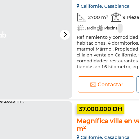
Californie, Casablanca
2700 m²
9 Piez
Jardín
Piscina
Refinamiento y comodidad pa
habitaciones, 4 dormitorios
marmol Mármol. Propiedad c
cilla en venta en Californie
comodidades: restaurantes e
tiendas en 1.6 kilómetro, eq
Contactar
37.000.000 DH
Magnífica villa en v
m²
Californie, Casablanca