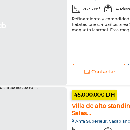
2625 m²
14 Piez
Refinamiento y comodidad pa
habitaciones, 4 baños, área
moqueta Mármol. Esta magníf
Contactar
45.000.000 DH
Villa de alto standi
Salas...
Anfa Supérieur, Casablan