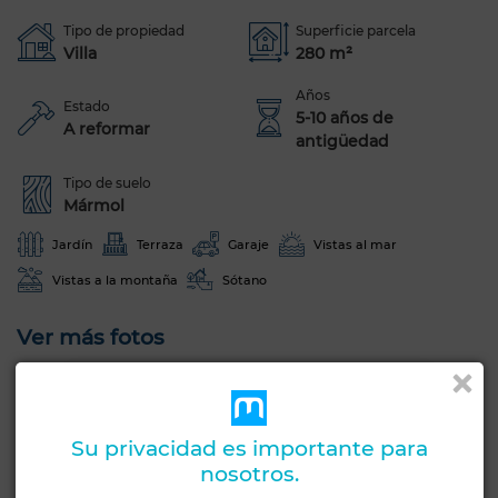
Tipo de propiedad
Superficie parcela
Villa
280 m²
Años
Estado
5-10 años de
A reformar
antigüedad
Tipo de suelo
Mármol
Jardín
Terraza
Garaje
Vistas al mar
Vistas a la montaña
Sótano
Ver más fotos
Su privacidad es importante para
nosotros.