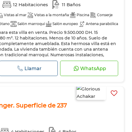
12 Habitaciones
11 Baños
Vistas al mar
Vistas a la montaña
Piscina
Conserje
ótano
Salón marroquí
Salón europeo
Antena parabólica
a esta villa en venta. Precio 9.500.000 DH. 15
nado
Calefacción
Sistema de seguridad
980 m². 12 habitaciones. Menos de 10 años. Suelo de
rta blindada
Cocina equipada
Refrigerador
Horno
completamente amueblada. Esta hermosa villa está en
indada. La vivienda también cuenta con una antena
n tradicional marroquí. Numerosas instalaciones,
a piscina. La residencia tambi...
Llamar
WhatsApp
ánger. Superficie de 237
4 Habitaciones
4 Baños