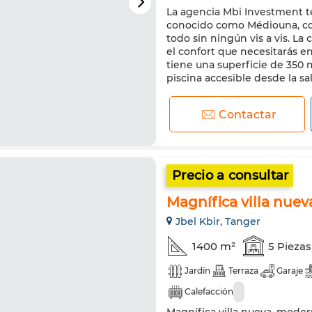
La agencia Mbi Investment te
Sistema de seguridad
Dobl
conocido como Médiouna, co
Refrigerador
Horno
Mi
todo sin ningún vis a vis. La
el confort que necesitarás en
tiene una superficie de 350 
piscina accesible desde la sal
Contactar
Precio a consultar
Magnífica villa nueva
Jbel Kbir, Tanger
1400 m²
5 Piezas
Jardín
Terraza
Garaje
Calefacción