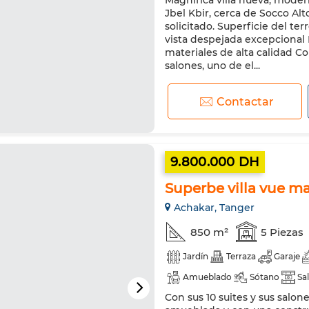
Magnífica villa nueva, modern
Jbel Kbir, cerca de Socco Alto
solicitado. Superficie del te
vista despejada excepcional
materiales de alta calidad Co
salones, uno de el...
Contactar
9.800.000 DH
Superbe villa vue m
Achakar, Tanger
850 m²
5 Piezas
Jardín
Terraza
Garaje
Amueblado
Sótano
Sa
Con sus 10 suites y sus salone
Aire acondicionado
Calefa