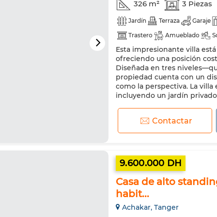
326 m²
3 Piezas
Jardín
Terraza
Garaje
Trastero
Amueblado
S
Esta impresionante villa est
Aire acondicionado
Sistem
ofreciendo una posición cost
Cocina equipada
Horno
Diseñada en tres niveles—qu
propiedad cuenta con un dise
como la perspectiva. La villa
incluyendo un jardín privado 
Contactar
9.600.000 DH
Casa de alto standi
habit...
Achakar, Tanger