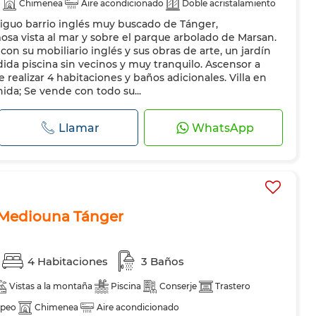
o
Chimenea
Aire acondicionado
Doble acristalamiento
tiguo barrio inglés muy buscado de Tánger,
ador
Horno
Lavadora
Microondas
sa vista al mar y sobre el parque arbolado de Marsan.
 su mobiliario inglés y sus obras de arte, un jardín
da piscina sin vecinos y muy tranquilo. Ascensor a
e realizar 4 habitaciones y baños adicionales. Villa en
da; Se vende con todo su...
Llamar
WhatsApp
a Mediouna Tánger
4 Habitaciones
3 Baños
Vistas a la montaña
Piscina
Conserje
Trastero
opeo
Chimenea
Aire acondicionado