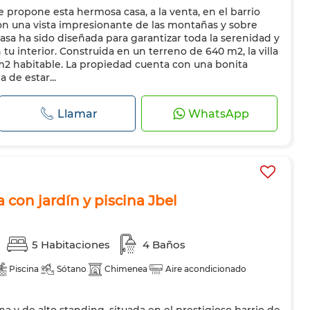
 propone esta hermosa casa, a la venta, en el barrio
e acristalamiento
Puerta blindada
Cocina equipada
n una vista impresionante de las montañas y sobre
croondas
 casa ha sido diseñada para garantizar toda la serenidad y
 tu interior. Construida en un terreno de 640 m2, la villa
m2 habitable. La propiedad cuenta con una bonita
a de estar...
Llamar
WhatsApp
 con jardín y piscina Jbel
5 Habitaciones
4 Baños
Piscina
Sótano
Chimenea
Aire acondicionado