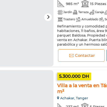
985 m²
15 Piezas
Jardín
Terraza
Garaje
Trastero
Amueblado
S
Refinamiento y comodidad par
Chimenea
Aire acondicio
habitaciones, 11 baños, área 
Doble acristalamiento
Pue
parquet Baldosa. Propiedad 
venta en Achakar. Puerta bl
Lavadora
Microondas
parabólica y un hermoso saló
incluyendo una chimenea y un
Contactar
5.300.000 DH
Villa a la venta en T
m²
Achakar, Tanger
237 m²
5 Piezas