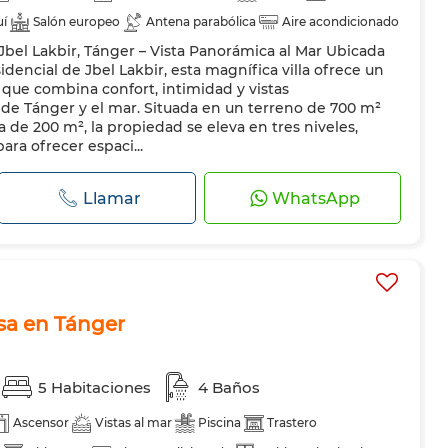
uí
Salón europeo
Antena parabólica
Aire acondicionado
– Jbel Lakbir, Tánger – Vista Panorámica al Mar Ubicada
guridad
Doble acristalamiento
Puerta blindada
idencial de Jbel Lakbir, esta magnífica villa ofrece un
ador
Horno
Lavadora
Microondas
que combina confort, intimidad y vistas
 de Tánger y el mar. Situada en un terreno de 700 m²
 de 200 m², la propiedad se eleva en tres niveles,
ra ofrecer espaci...
Llamar
WhatsApp
esa en Tánger
5 Habitaciones
4 Baños
Ascensor
Vistas al mar
Piscina
Trastero