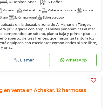
4 Habitaciones
3 Baños
Ascensor
Vistas al mar
Vistas a la montaña
Piscina
ótano
Salón marroquí
Salón europeo
á ubicada en la deseable zona de Al Manar en Tánger,
a de seguridad
Doble acristalamiento
Puerta blindada
era privilegiada con amplias vistas panorámicas al mar.
e comprenden un sótano, planta baja y primer piso—la
ño abierto, de tres frentes, que maximiza tanto la luz
 está equipada con excelentes comodidades al aire libre,
y una...
Llamar
WhatsApp
ng en venta en Achakar. 12 hermosas