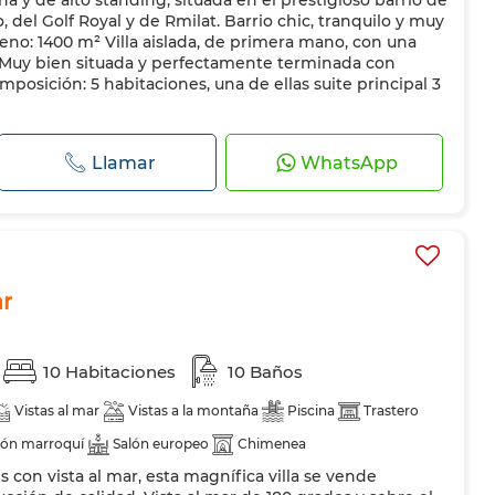
a y de alto standing, situada en el prestigioso barrio de
, del Golf Royal y de Rmilat. Barrio chic, tranquilo y muy
rreno: 1400 m² Villa aislada, de primera mano, con una
 Muy bien situada y perfectamente terminada con
mposición: 5 habitaciones, una de ellas suite principal 3
Llamar
WhatsApp
ar
10 Habitaciones
10 Baños
Vistas al mar
Vistas a la montaña
Piscina
Trastero
lón marroquí
Salón europeo
Chimenea
s con vista al mar, esta magnífica villa se vende
cción
Doble acristalamiento
Cocina equipada