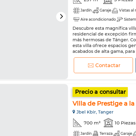
Jardín
Garaje
Vistas al
Aire acondicionado
Sistem
Descubre esta magnífica vill
Cocina equipada
residencial de excepción fir
más hermosas de Tánger. Co
esta villa ofrece espacios g
acabados de alta gama, para 
niveles, responde perfectamen
Contactar
Precio a consultar
Villa de Prestige a l
Jbel Kbir, Tanger
700 m²
10 Piezas
Jardín
Terraza
Garaje