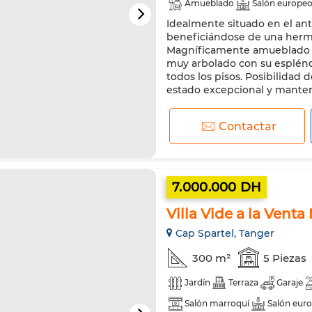
Amueblado
Salón europe
Idealmente situado en el an
Cocina equipada
Refriger
beneficiándose de una hermo
Magníficamente amueblado con
muy arbolado con su espléndi
todos los pisos. Posibilidad d
estado excepcional y manteni
Contactar
7.000.000 DH
Villa Vide a la Vent
Cap Spartel, Tanger
300 m²
5 Piezas
Jardín
Terraza
Garaje
Salón marroquí
Salón eur