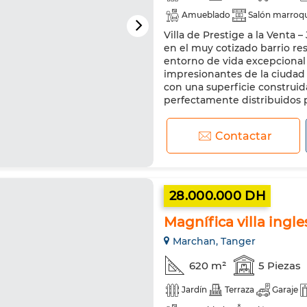
Amueblado
Salón marroq
Villa de Prestige a la Venta 
Calefacción
Sistema de se
en el muy cotizado barrio res
Cocina equipada
Refriger
entorno de vida excepcional 
impresionantes de la ciudad
con una superficie construida
perfectamente distribuidos pa
Contactar
28.000.000 DH
Magnífica villa ingl
Marchan, Tanger
620 m²
5 Piezas
Jardín
Terraza
Garaje