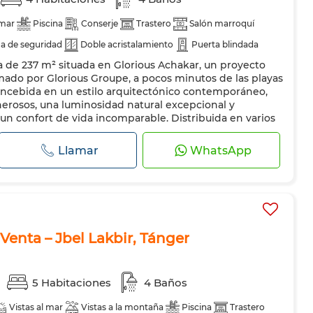
 mar
Piscina
Conserje
Trastero
Salón marroquí
a de seguridad
Doble acristalamiento
Puerta blindada
a de 237 m² situada en Glorious Achakar, un proyecto
mado por Glorious Groupe, a pocos minutos de las playas
ncebida en un estilo arquitectónico contemporáneo,
enerosos, una luminosidad natural excepcional y
un confort de vida incomparable. Distribuida en varios
te a las expectativ...
Llamar
WhatsApp
a Venta – Jbel Lakbir, Tánger
5 Habitaciones
4 Baños
Vistas al mar
Vistas a la montaña
Piscina
Trastero