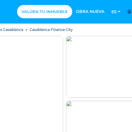
OBRA NUEVA
VALORA TU INMUEBLE
ES
as Casablanca
Casablanca Finance City