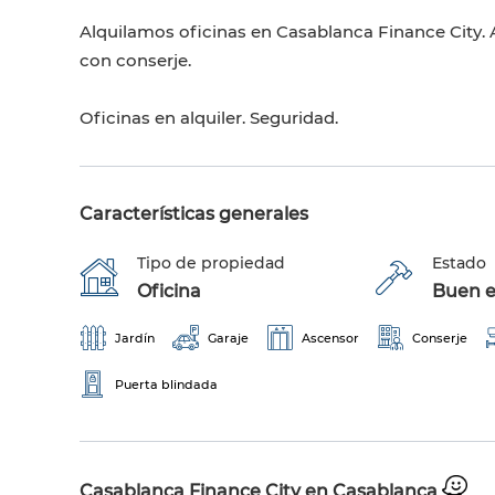
Alquilamos oficinas en Casablanca Finance City. 
con conserje.
Oficinas en alquiler. Seguridad.
Características generales
Tipo de propiedad
Estado
Oficina
Buen e
Jardín
Garaje
Ascensor
Conserje
Puerta blindada
Casablanca Finance City en Casablanca