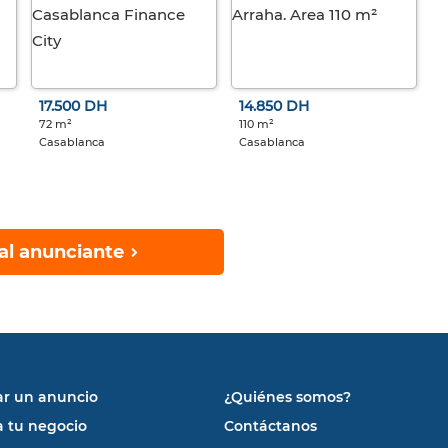
17.500 DH
14.850 DH
72 m²
110 m²
Casablanca
Casablanca
al anunciante
ar un anuncio
¿Quiénes somos?
a tu negocio
Contáctanos