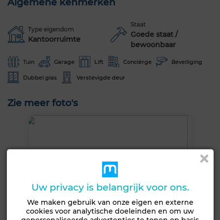
Algemene kenmerken
Staat
Type eigendom
Goede staat /
Kantoorruimte
bewoonbaar
Tuin
Garage
Lift
Conciërge
Beveiliging
Dubbel glas
Verstevigde deur
Zie meer foto's
Uw privacy is belangrijk voor ons.
We maken gebruik van onze eigen en externe
cookies voor analytische doeleinden en om uw