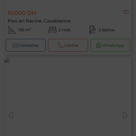
10.000 DH
Piso en Racine, Casablanca
135 m²
2 Hab.
2 Baños
Contactar
Llamar
WhatsApp
Hola, soy MIA. ¿Qué criterio te gustaría
aplicar ahora?