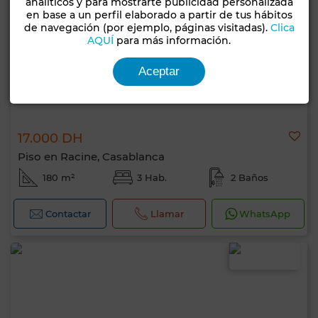
analíticos y para mostrarte publicidad personalizada
en base a un perfil elaborado a partir de tus hábitos
de navegación (por ejemplo, páginas visitadas).
Clica
AQUÍ
para más información.
Aceptar
17.000 DH
Piso en Racine, Casablanca
180 m²
3 Hab.
2 Baños
Contactar
Llamar
WhatsApp