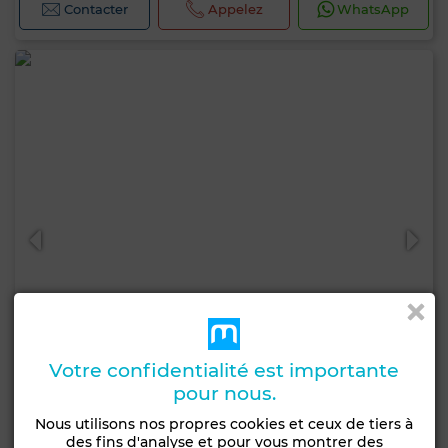
Contacter
Appelez
WhatsApp
Votre confidentialité est importante
pour nous.
20 000 DH
Nous utilisons nos propres cookies et ceux de tiers à
des fins d'analyse et pour vous montrer des