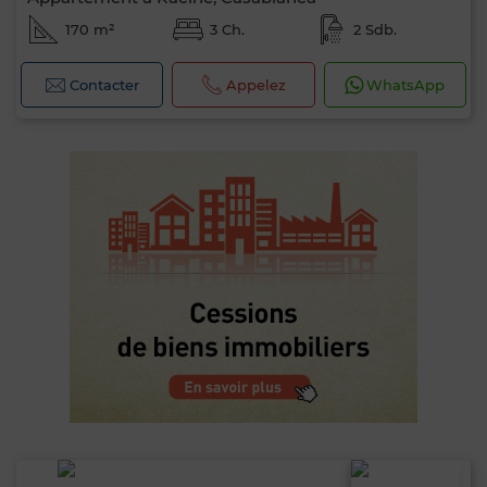
170 m²
3 Ch.
2 Sdb.
Contacter
Appelez
WhatsApp