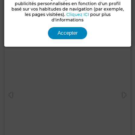
Appartement à Racine, Casablanca
publicités personnalisées en fonction d'un profil
basé sur vos habitudes de navigation (par exemple,
180 m²
3 Ch.
3 Sdb.
les pages visitées).
Cliquez ICI
pour plus
d'informations
Contacter
Appelez
WhatsApp
Accepter