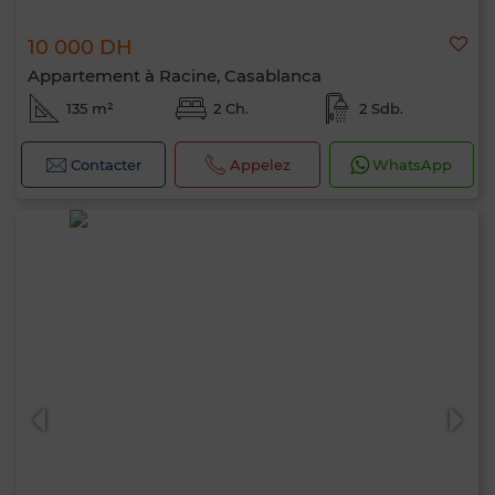
10 000 DH
Appartement à Racine, Casablanca
135 m²
2 Ch.
2 Sdb.
Contacter
Appelez
WhatsApp
Bonjour, je suis MIA. Quel critère souhaitez-
vous appliquer maintenant ?