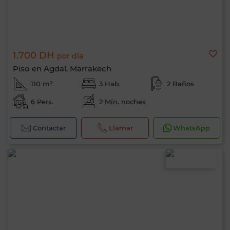
1.700 DH
por día
Piso en Agdal, Marrakech
110 m²
3 Hab.
2 Baños
6 Pers.
2 Mín. noches
Contactar
Llamar
WhatsApp