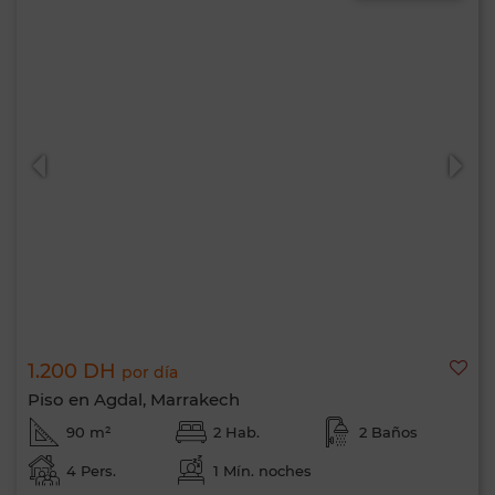
1.200 DH
por día
Piso en Agdal, Marrakech
90 m²
2 Hab.
2 Baños
4 Pers.
1 Mín. noches