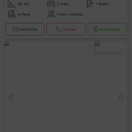
60 m²
2 Hab.
1 Baño
4 Pers.
1 Mín. noches
Contactar
Llamar
WhatsApp
0 / 500