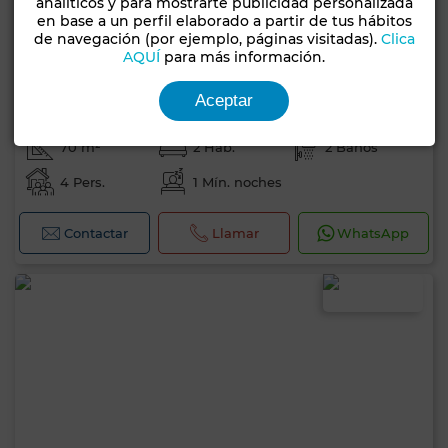
analíticos y para mostrarte publicidad personalizada
en base a un perfil elaborado a partir de tus hábitos
de navegación (por ejemplo, páginas visitadas).
Clica
AQUÍ
para más información.
1.000 DH
por día
Aceptar
Piso en Agdal, Marrakech
70 m²
2 Hab.
2 Baños
4 Pers.
1 Mín. noches
Contactar
Llamar
WhatsApp