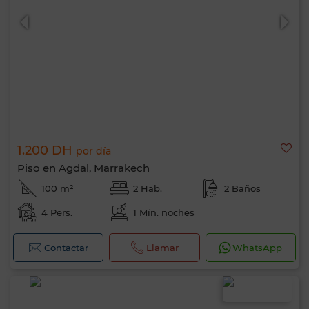
1.200 DH
por día
Piso en Agdal, Marrakech
100 m²
2 Hab.
2 Baños
4 Pers.
1 Mín. noches
Hola, soy MIA. ¿Qué criterio te gustaría
aplicar ahora?
Contactar
Llamar
WhatsApp