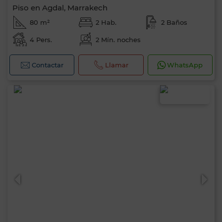
Piso en Agdal, Marrakech
80 m²
2 Hab.
2 Baños
4 Pers.
2 Mín. noches
Contactar
Llamar
WhatsApp