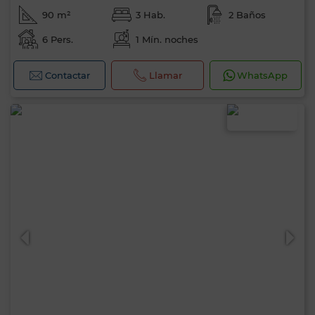
90 m²
3 Hab.
2 Baños
6 Pers.
1 Mín. noches
Contactar
Llamar
WhatsApp