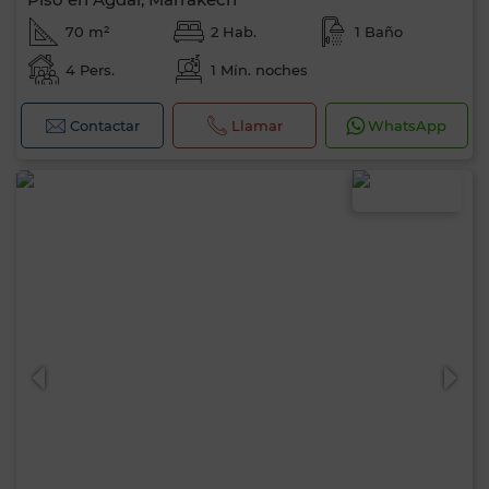
70 m²
2 Hab.
1 Baño
4 Pers.
1 Mín. noches
Contactar
Llamar
WhatsApp