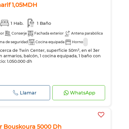
arif 1,05MDH
1 Hab.
1 Baño
or
Conserje
Fachada exterior
Antena parabólica
ema de seguridad
Cocina equipada
Horno
 cerca de Twin Center, superficie 50m², en el 3er
con armarios, balcón, 1 cocina equipada, 1 baño con
cio: 1.050.000 dh
Llamar
WhatsApp
ar Bouskoura 5000 Dh