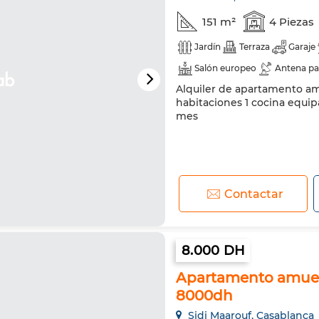
151 m²
4 Piezas
Jardín
Terraza
Garaje
Salón europeo
Antena pa
Alquiler de apartamento amu
Televisión
Lavadora
M
habitaciones 1 cocina equip
mes
Contactar
8.000 DH
Apartamento amueb
8000dh
Sidi Maarouf, Casablanca