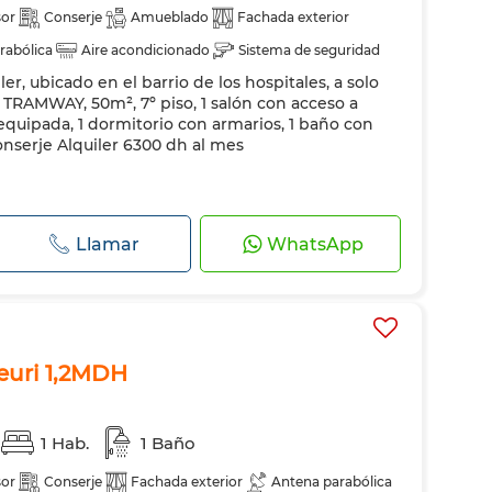
or
Conserje
Amueblado
Fachada exterior
rabólica
Aire acondicionado
Sistema de seguridad
r, ubicado en el barrio de los hospitales, a solo
rador
Horno
Televisión
Lavadora
Microondas
 TRAMWAY, 50m², 7º piso, 1 salón con acceso a
 equipada, 1 dormitorio con armarios, 1 baño con
onserje Alquiler 6300 dh al mes
Llamar
WhatsApp
euri 1,2MDH
1 Hab.
1 Baño
or
Conserje
Fachada exterior
Antena parabólica