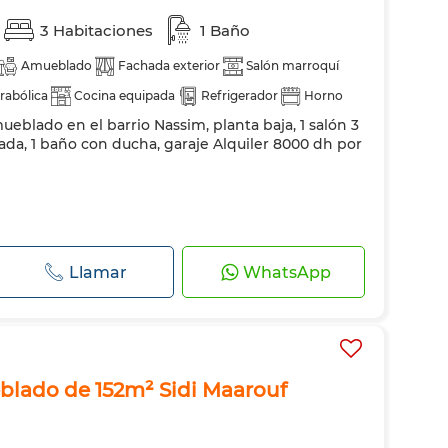
3 Habitaciones
1 Baño
Amueblado
Fachada exterior
Salón marroquí
rabólica
Cocina equipada
Refrigerador
Horno
eblado en el barrio Nassim, planta baja, 1 salón 3
icroondas
ada, 1 baño con ducha, garaje Alquiler 8000 dh por
Llamar
WhatsApp
lado de 152m² Sidi Maarouf