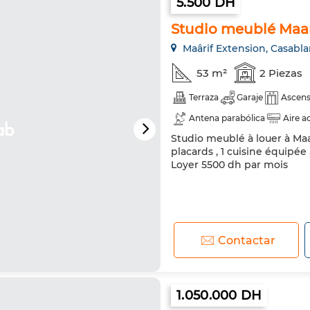
5.500 DH
Studio meublé Maar
Maârif Extension, Casabl
53 m²
2 Piezas
Terraza
Garaje
Ascens
Antena parabólica
Aire a
Studio meublé à louer à Maa
Refrigerador
Horno
T
placards , 1 cuisine équipée
Loyer 5500 dh par mois
Contactar
1.050.000 DH