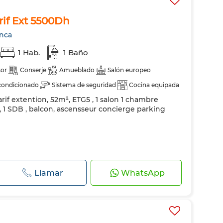
if Ext 5500Dh
anca
1 Hab.
1 Baño
or
Conserje
Amueblado
Salón europeo
condicionado
Sistema de seguridad
Cocina equipada
rif extention, 52m², ETG5 , 1 salon 1 chambre
elevisión
Lavadora
Microondas
 , 1 SDB , balcon, ascensseur concierge parking
Llamar
WhatsApp