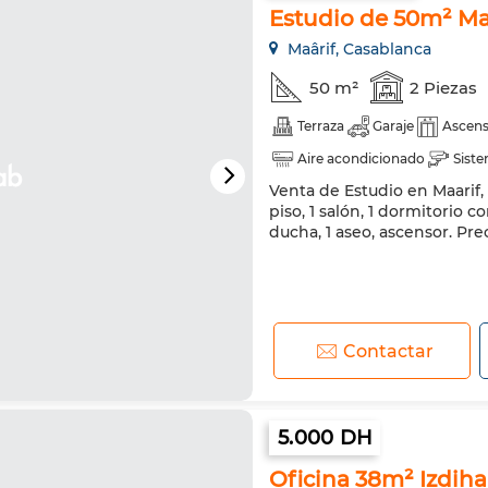
Estudio de 50m² Ma
Maârif, Casablanca
50 m²
2 Piezas
Terraza
Garaje
Ascens
Aire acondicionado
Sist
Venta de Estudio en Maarif,
piso, 1 salón, 1 dormitorio 
ducha, 1 aseo, ascensor. Pre
Contactar
5.000 DH
Oficina 38m² Izdih