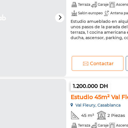
Terraza
Garaje
Ascens
Salón europeo
Antena pa
Estudio amueblado en alquile
Cocina equipada
Refrige
unos pasos de la parada del
terraza, 1 cocina americana
ducha, ascensor, parking, c
Contactar
1.200.000 DH
Estudio 45m² Val Fl
Val Fleury, Casablanca
45 m²
2 Piezas
Terraza
Garaje
Ascens