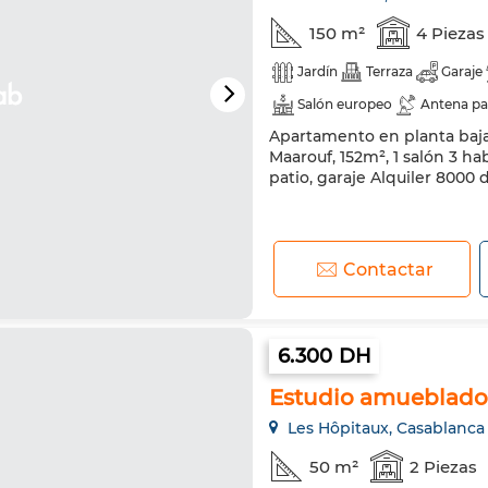
150 m²
4 Piezas
Jardín
Terraza
Garaje
Salón europeo
Antena pa
Apartamento en planta baja 
Televisión
Lavadora
M
Maarouf, 152m², 1 salón 3 ha
patio, garaje Alquiler 8000
Contactar
6.300 DH
Estudio amueblado
Les Hôpitaux, Casablanca
50 m²
2 Piezas