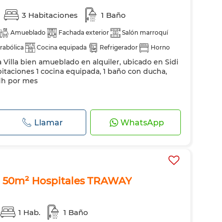
3 Habitaciones
1 Baño
Amueblado
Fachada exterior
Salón marroquí
rabólica
Cocina equipada
Refrigerador
Horno
Villa bien amueblado en alquiler, ubicado en Sidi
icroondas
bitaciones 1 cocina equipada, 1 baño con ducha,
 dh por mes
Llamar
WhatsApp
 50m² Hospitales TRAWAY
1 Hab.
1 Baño