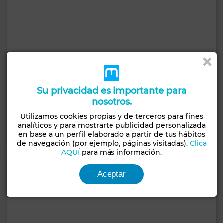
70.000 DH
Su privacidad es importante para
Villa en Riyad, Rabat
nosotros.
480 m²
4 Hab.
2 Baños
Utilizamos cookies propias y de terceros para fines
analíticos y para mostrarte publicidad personalizada
Contactar
Llamar
WhatsApp
en base a un perfil elaborado a partir de tus hábitos
de navegación (por ejemplo, páginas visitadas).
Clica
AQUÍ
para más información.
Aceptar