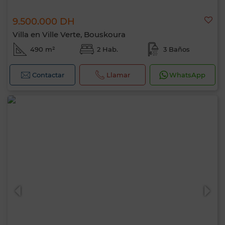
9.500.000 DH
Villa en Ville Verte, Bouskoura
490 m²
2 Hab.
3 Baños
Contactar
Llamar
WhatsApp
Hola, soy MIA. ¿Qué criterio te gustaría
aplicar ahora?