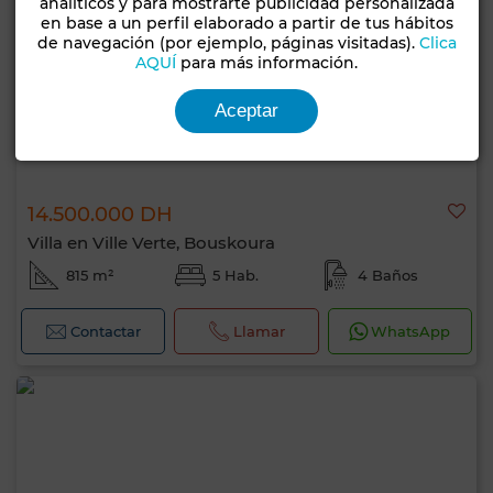
analíticos y para mostrarte publicidad personalizada
en base a un perfil elaborado a partir de tus hábitos
de navegación (por ejemplo, páginas visitadas).
Clica
AQUÍ
para más información.
Aceptar
14.500.000 DH
Villa en Ville Verte, Bouskoura
815 m²
5 Hab.
4 Baños
Contactar
Llamar
WhatsApp