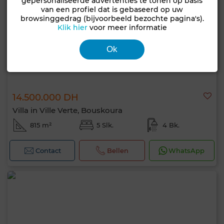
gepersonaliseerde advertenties te tonen op basis
van een profiel dat is gebaseerd op uw
browsinggedrag (bijvoorbeeld bezochte pagina's).
Klik hier
voor meer informatie
Ok
14.500.000 DH
Villa in Ville Verte, Bouskoura
815 m²
5 Slk.
4 Bk.
Contact
Bellen
WhatsApp