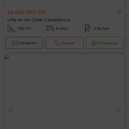
24.500.000 DH
Villa en Ain Diab, Casablanca
750 m²
4 Hab.
3 Baños
Contactar
Llamar
WhatsApp
Hola, soy MIA. ¿Qué criterio te gustaría
aplicar ahora?