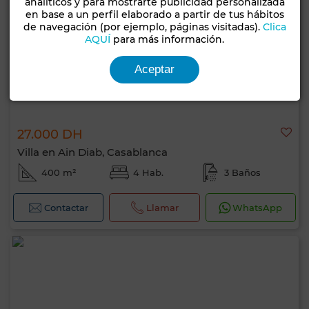
analíticos y para mostrarte publicidad personalizada
en base a un perfil elaborado a partir de tus hábitos
de navegación (por ejemplo, páginas visitadas).
Clica
AQUÍ
para más información.
Aceptar
27.000 DH
Villa en Ain Diab, Casablanca
400 m²
4 Hab.
3 Baños
Contactar
Llamar
WhatsApp