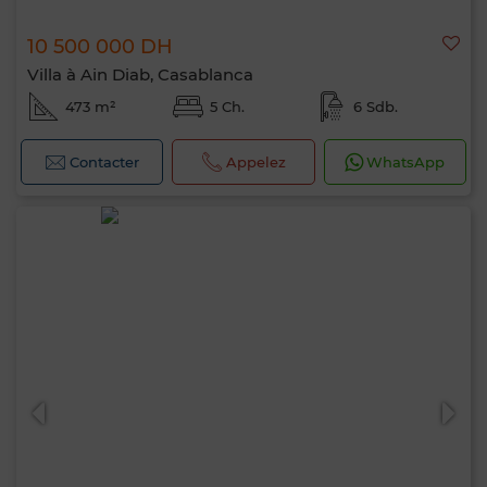
10 500 000 DH
Villa à Ain Diab, Casablanca
473 m²
5 Ch.
6 Sdb.
Contacter
Appelez
WhatsApp
Bonjour, je suis MIA. Quel critère souhaitez-
vous appliquer maintenant ?