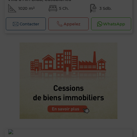
1020 m²
5 Ch.
3 Sdb.
Contacter
Appelez
WhatsApp