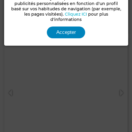
Villa à Ain Diab, Casablanca
publicités personnalisées en fonction d'un profil
basé sur vos habitudes de navigation (par exemple,
518 m²
4 Ch.
3 Sdb.
les pages visitées).
Cliquez ICI
pour plus
d'informations
Contacter
Appelez
WhatsApp
Accepter