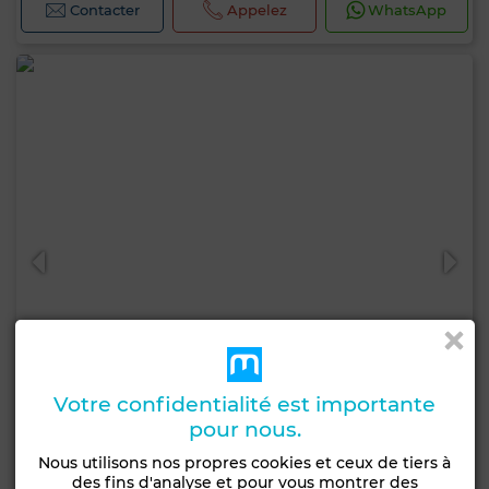
Contacter
Appelez
WhatsApp
Votre confidentialité est importante
pour nous.
10 500 000 DH
Nous utilisons nos propres cookies et ceux de tiers à
des fins d'analyse et pour vous montrer des