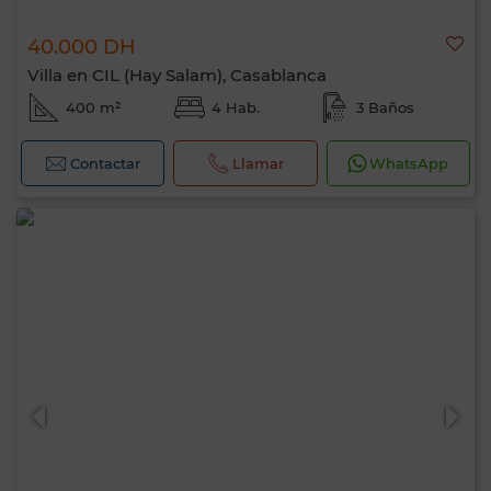
40.000 DH
Villa en CIL (Hay Salam), Casablanca
400 m²
4 Hab.
3 Baños
Contactar
Llamar
WhatsApp
Hola, soy MIA. ¿Qué criterio te gustaría
aplicar ahora?