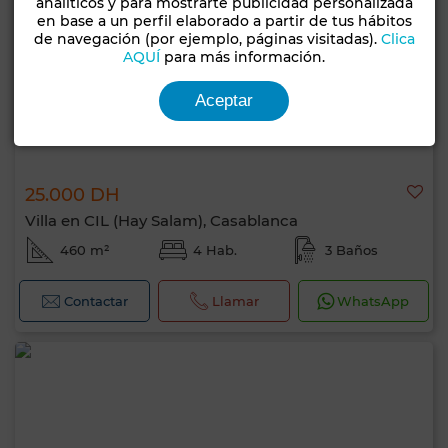
analíticos y para mostrarte publicidad personalizada
en base a un perfil elaborado a partir de tus hábitos
de navegación (por ejemplo, páginas visitadas).
Clica
AQUÍ
para más información.
Aceptar
25.000 DH
Villa en CIL (Hay Salam), Casablanca
460 m²
4 Hab.
3 Baños
Contactar
Llamar
WhatsApp