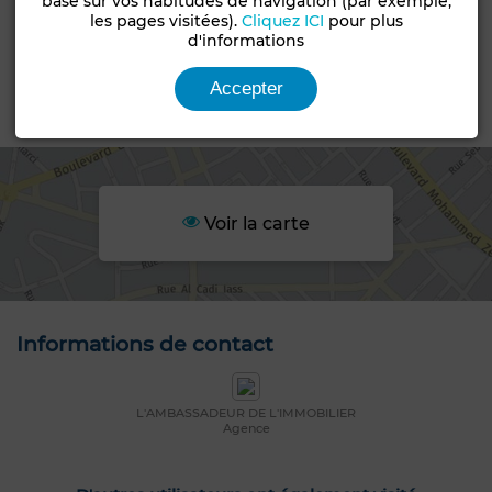
basé sur vos habitudes de navigation (par exemple,
10-20 ans
Carrelage
les pages visitées).
Cliquez ICI
pour plus
d'informations
Jardin
Entre-seul
Accepter
Emplacement
Voir la carte
Informations de contact
L'AMBASSADEUR DE L'IMMOBILIER
Agence