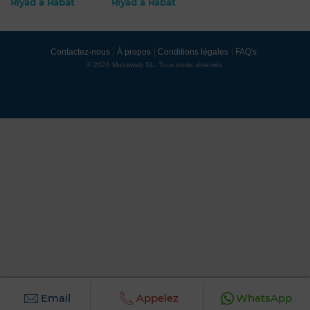
Riyad à Rabat
Riyad à Rabat
Contactez-nous
À propos
Conditions légales
FAQ's
© 2026 Mubawab SL. Tous droits réservés.
Email
Appelez
WhatsApp