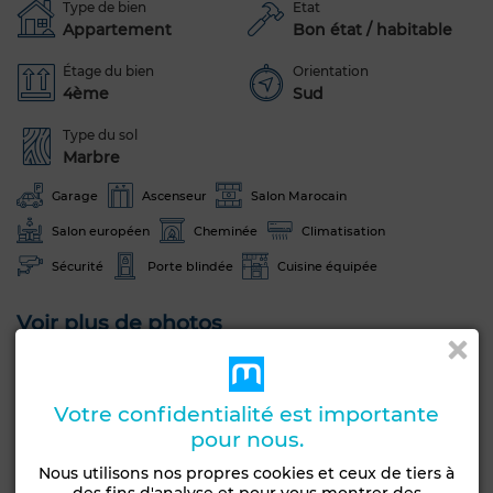
Type de bien
Etat
Appartement
Bon état / habitable
Étage du bien
Orientation
4ème
Sud
Type du sol
Marbre
Garage
Ascenseur
Salon Marocain
Salon européen
Cheminée
Climatisation
Sécurité
Porte blindée
Cuisine équipée
Voir plus de photos
Votre confidentialité est importante
pour nous.
Nous utilisons nos propres cookies et ceux de tiers à
des fins d'analyse et pour vous montrer des