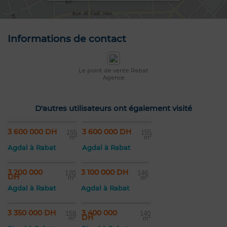
Informations de contact
Le point de vente Rabat
Agence
D'autres utilisateurs ont également visité
3 600 000 DH
3 600 000 DH
155
155
m²
m²
Agdal à Rabat
Agdal à Rabat
3 200 000
3 100 000 DH
120
146
DH
m²
m²
Agdal à Rabat
Agdal à Rabat
3 350 000 DH
3 400 000
158
140
DH
m²
m²