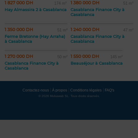
1 827 000 DH
1 380 000 DH
174 m²
51 m²
Hay Almassira 2 à Casablanca
Casablanca Finance City à
Casablanca
1 350 000 DH
1 240 000 DH
51 m²
47 m²
Ferme Bretonne (Hay Arraha)
Casablanca Finance City à
à Casablanca
Casablanca
1 270 000 DH
1 550 000 DH
50 m²
145 m²
Casablanca Finance City à
Beauséjour à Casablanca
Casablanca
Contactez-nous
À propos
Conditions légales
FAQ's
© 2026 Mubawab SL. Tous droits réservés.