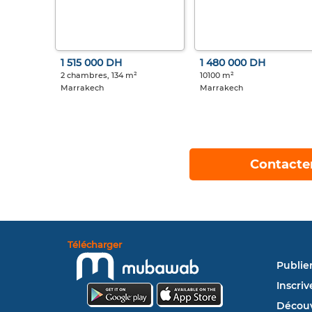
1 515 000 DH
1 480 000 DH
2 chambres, 134 m²
10100 m²
Marrakech
Marrakech
Contacte
Télécharger
Publie
Inscriv
Découv