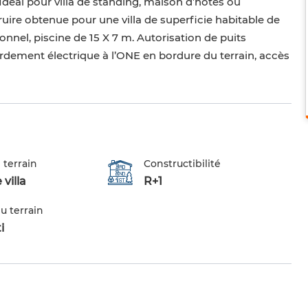
 Idéal pour villa de standing, maison d’hôtes ou
ruire obtenue pour une villa de superficie habitable de
nnel, piscine de 15 X 7 m. Autorisation de puits
ement électrique à l’ONE en bordure du terrain, accès
 terrain
Constructibilité
 villa
R+1
u terrain
i