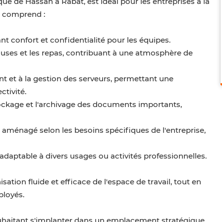
ue de Hassan à Rabat, est idéal pour les entreprises à la
Il comprend :
ant confort et confidentialité pour les équipes.
auses et les repas, contribuant à une atmosphère de
ent et à la gestion des serveurs, permettant une
tivité.
stockage et l'archivage des documents importants,
e aménagé selon les besoins spécifiques de l'entreprise,
 adaptable à divers usages ou activités professionnelles.
ation fluide et efficace de l'espace de travail, tout en
ployés.
souhaitant s'implanter dans un emplacement stratégique