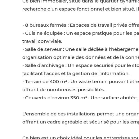
Ce bien immobilier, situé dans le quartier dynamiq
recherche d'un espace fonctionnel et bien situé. 
• 8 bureaux fermés : Espaces de travail privés offr
• Cuisine équipée : Un espace pratique pour les p
travail conviviale.
• Salle de serveur : Une salle dédiée à l'hébergem
organisation optimale des données et de la connec
• Salle d'archivage : Un espace sécurisé pour le 
facilitant l'accès et la gestion de l'information.
• Terrain de 400 m² : Un vaste terrain pouvant êtr
offrant de nombreuses possibilités.
• Couverts d'environ 350 m² : Une surface abritée,
L'ensemble de ces installations permet une organis
offrant un cadre agréable et sécurisé pour les em
Ce bien est un choix idéal pour les entreprises 