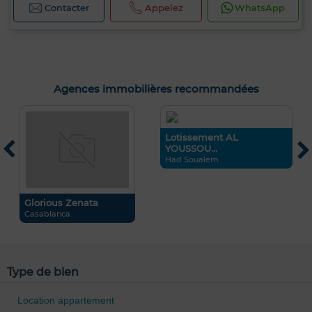
Contacter
Appelez
WhatsApp
Agences immobilières recommandées
Lotissement AL
YOUSSOU...
Had Soualem
Glorious Zenata
R
0 / 500
Casablanca
M
Type de bien
Location appartement