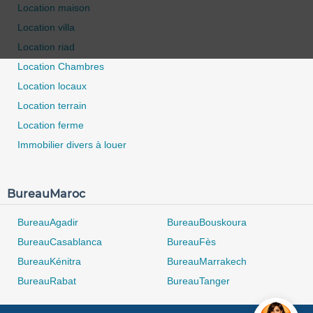
Location maison
Location villa
Location riad
Location Chambres
Location locaux
Location terrain
Location ferme
Immobilier divers à louer
BureauMaroc
BureauAgadir
BureauBouskoura
BureauCasablanca
BureauFès
BureauKénitra
BureauMarrakech
BureauRabat
BureauTanger