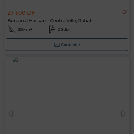
27 500 DH
Bureau à Hassan - Centre Ville, Rabat
250 m²
2 Sdb.
Contacter
Bonjour, je suis MIA. Quel critère souhaitez-
vous appliquer maintenant ?