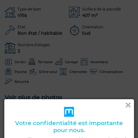
Type de bien
Surface de la parcelle
Villa
407 m²
Etat
Orientation
Bon état / habitable
Sud
Nombre d'étages
3
Jardin
Terrasse
Garage
Ascenseur
Piscine
Entre-seul
Cheminée
Climatisation
Sécurité
Voir plus de photos
Votre confidentialité est importante
pour nous.