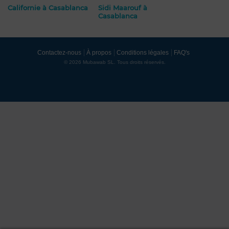
Californie à Casablanca
Sidi Maarouf à
Casablanca
Contactez-nous
À propos
Conditions légales
FAQ's
© 2026 Mubawab SL. Tous droits réservés.