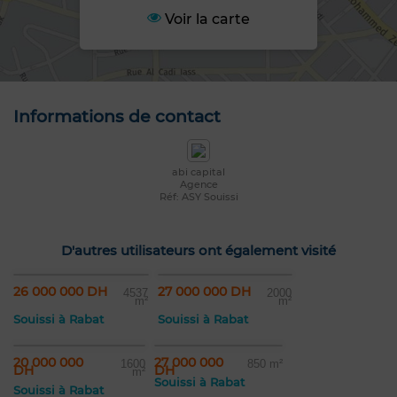
Voir la carte
Informations de contact
abi capital
Agence
Réf: ASY Souissi
D'autres utilisateurs ont également visité
26 000 000 DH
27 000 000 DH
4537
2000
m²
m²
Souissi à Rabat
Souissi à Rabat
20 000 000
27 000 000
1600
850 m²
DH
DH
m²
Souissi à Rabat
Souissi à Rabat