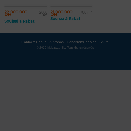
22 000 000
21 000 000
2000
700 m²
DH
DH
m²
Souissi à Rabat
Souissi à Rabat
Contactez-nous
À propos
Conditions légales
FAQ's
© 2026 Mubawab SL. Tous droits réservés.