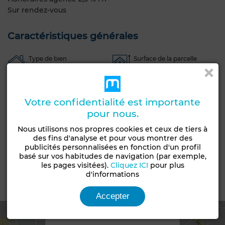
Sur rendez-vous
Caractéristiques générales
Type de bien
Surface de la parcelle
Villa
3742 m²
Etat
Années
À rénover
30-50 ans
Votre confidentialité est importante
pour nous.
Orientation
Nombre d'étages
Ouest
1
Nous utilisons nos propres cookies et ceux de tiers à
des fins d'analyse et pour vous montrer des
Jardin
Terrasse
Garage
Piscine
publicités personnalisées en fonction d'un profil
basé sur vos habitudes de navigation (par exemple,
Salon Marocain
Salon européen
Cheminée
les pages visitées).
Cliquez ICI
pour plus
d'informations
Emplacement
Accepter