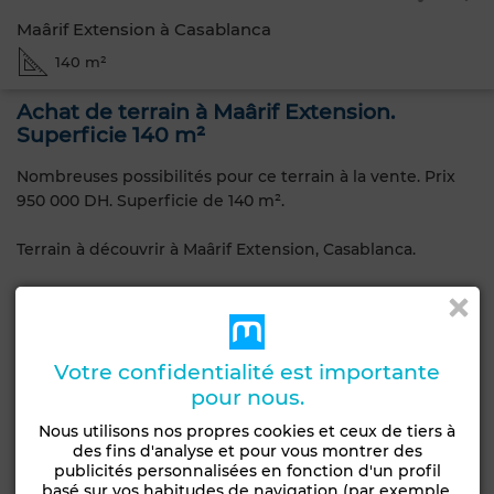
Maârif Extension à Casablanca
140 m²
Achat de terrain à Maârif Extension.
Superficie 140 m²
Nombreuses possibilités pour ce terrain à la vente. Prix
950 000 DH. Superficie de 140 m².
Terrain à découvrir à Maârif Extension, Casablanca.
Caractéristiques générales
Type de terrain
Votre confidentialité est importante
Commercial,
Type de bien
pour nous.
Terrain
Groupement
d'habitation
Nous utilisons nos propres cookies et ceux de tiers à
des fins d'analyse et pour vous montrer des
Constructibilité
Livraison
publicités personnalisées en fonction d'un profil
R+2
Titré
basé sur vos habitudes de navigation (par exemple,