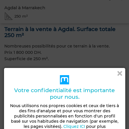
Agdal à Marrakech
250 m²
Terrain à la vente à Agdal. Surface totale
250 m²
Nombreuses possibilités pour ce terrain à la vente.
Prix 1 800 000 DH.
Superficie de 250 m².
Ce terrain est proposé à la vente à Agdal, Marrakech.
Caractéristiques générales
Votre confidentialité est importante
pour nous.
Type de bien
Type de terrain
Terrain
Lots de villa
Nous utilisons nos propres cookies et ceux de tiers à
des fins d'analyse et pour vous montrer des
publicités personnalisées en fonction d'un profil
Constructibilité
Livraison
basé sur vos habitudes de navigation (par exemple,
R+2
Titré
les pages visitées).
Cliquez ICI
pour plus