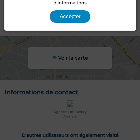
d'informations
Statut du terrain
Non loti
Accepter
Emplacement
Voir la carte
Informations de contact
Agence Eliz Luxury
Agence
D'autres utilisateurs ont également visité