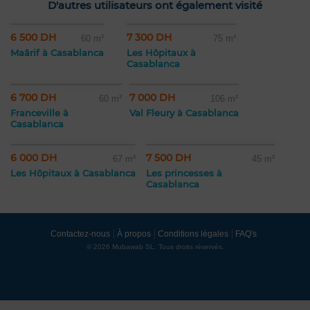
D'autres utilisateurs ont également visité
6 500 DH
7 300 DH
60 m²
75 m²
Maârif à Casablanca
Les Hôpitaux à
Casablanca
6 700 DH
7 000 DH
60 m²
106 m²
Franceville à
Val Fleury à Casablanca
Casablanca
6 000 DH
7 500 DH
67 m²
45 m²
Les Hôpitaux à Casablanca
Les princesses à
Casablanca
Contactez-nous
À propos
Conditions légales
FAQ's
© 2026 Mubawab SL. Tous droits réservés.