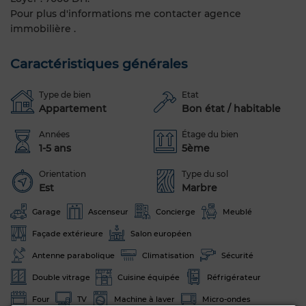
Pour plus d'informations me contacter agence
immobilière .
Caractéristiques générales
Type de bien
Etat
Appartement
Bon état / habitable
Années
Étage du bien
1-5 ans
5ème
Orientation
Type du sol
Est
Marbre
Garage
Ascenseur
Concierge
Meublé
Façade extérieure
Salon européen
Antenne parabolique
Climatisation
Sécurité
Double vitrage
Cuisine équipée
Réfrigérateur
Four
TV
Machine à laver
Micro-ondes