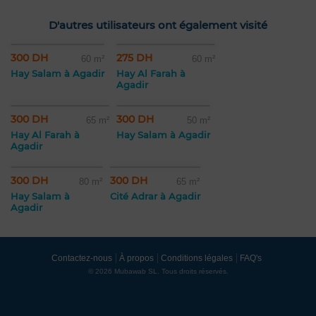
D'autres utilisateurs ont également visité
300 DH
275 DH
60 m²
60 m²
Hay Salam à Agadir
Hay Al Farah à
Agadir
300 DH
300 DH
65 m²
50 m²
Hay Al Farah à
Hay Salam à Agadir
Agadir
300 DH
300 DH
80 m²
65 m²
Hay Salam à
Cité Adrar à Agadir
Agadir
Contactez-nous
À propos
Conditions légales
FAQ's
© 2026 Mubawab SL. Tous droits réservés.