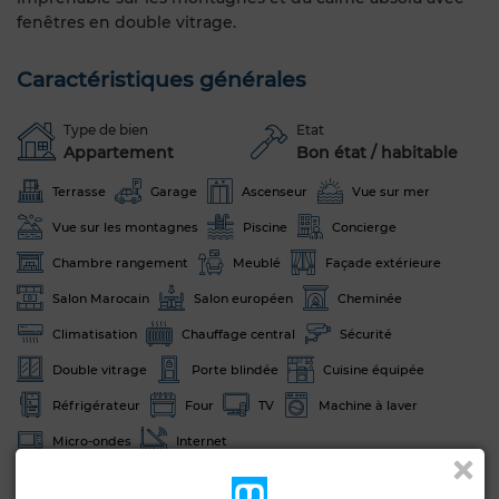
fenêtres en double vitrage.
Caractéristiques générales
Type de bien
Etat
Appartement
Bon état / habitable
Terrasse
Garage
Ascenseur
Vue sur mer
Vue sur les montagnes
Piscine
Concierge
Chambre rangement
Meublé
Façade extérieure
Salon Marocain
Salon européen
Cheminée
Climatisation
Chauffage central
Sécurité
Double vitrage
Porte blindée
Cuisine équipée
Réfrigérateur
Four
TV
Machine à laver
Micro-ondes
Internet
Animaux domestiques autorisés