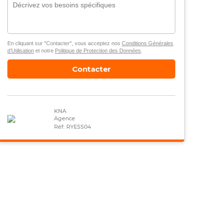
En cliquant sur "Contacter", vous acceptez nos
Conditions Générales
d’Utilisation
et notre
Politique de Protection des Données
.
Contacter
KNA
Agence
Réf: RYESS04