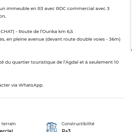
re un immeuble en R3 avec RDC commercial avec 3
on.
HAT) - Route de l’Ourika km 6,5
es, en pleine avenue (devant route double voies - 36m)
 du quartier touristique de l’Agdal et à seulement 10
acter via WhatsApp.
 terrain
Constructibilité
rcial
R+3