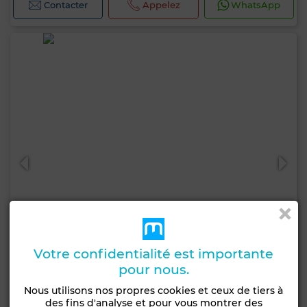
Contacter
Appelez
WhatsApp
Votre confidentialité est importante
pour nous.
3 300 000 DH
Nous utilisons nos propres cookies et ceux de tiers à
des fins d'analyse et pour vous montrer des