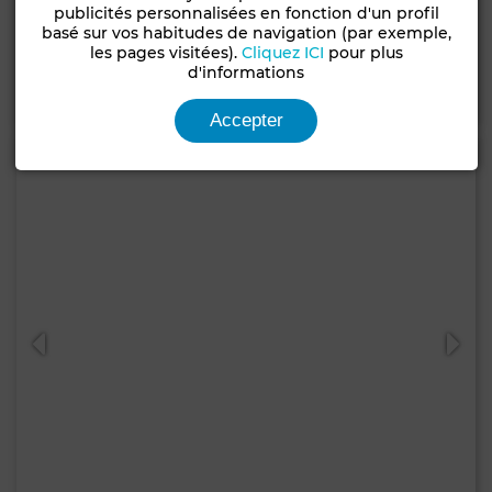
Appartement à Hassan - Centre Ville, Rabat
publicités personnalisées en fonction d'un profil
basé sur vos habitudes de navigation (par exemple,
209 m²
3 Ch.
2 Sdb.
les pages visitées).
Cliquez ICI
pour plus
d'informations
Contacter
Appelez
WhatsApp
Accepter