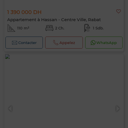
1 390 000 DH
Appartement à Hassan - Centre Ville, Rabat
110 m²
2 Ch.
1 Sdb.
Contacter
Appelez
WhatsApp
Bonjour, je suis MIA. Quel critère souhaitez-
vous appliquer maintenant ?