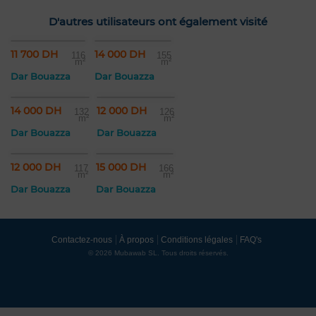
D'autres utilisateurs ont également visité
11 700 DH
14 000 DH
116
155
m²
m²
Dar Bouazza
Dar Bouazza
14 000 DH
12 000 DH
132
126
m²
m²
Dar Bouazza
Dar Bouazza
12 000 DH
15 000 DH
117
166
m²
m²
Dar Bouazza
Dar Bouazza
Contactez-nous
À propos
Conditions légales
FAQ's
© 2026 Mubawab SL. Tous droits réservés.