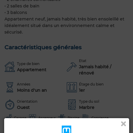
• 2 salles de bain
• 3 balcons
Appartement neuf, jamais habité, très bien ensoleillé et
idéalement situé dans un environnement calme et
sécurisé.
Caractéristiques générales
Etat
Type de bien
Jamais habité /
Appartement
rénové
Années
Étage du bien
Moins d'un an
1er
Orientation
Type du sol
Ouest
Marbre
Garage
Ascenseur
Piscine
Concierge
Meublé
Salon européen
Cheminée