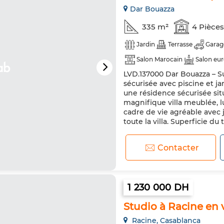
Dar Bouazza
335 m²
4 Pièces
Jardin
Terrasse
Garag
Salon Marocain
Salon eu
LVD.137000 Dar Bouazza – S
Sécurité
Cuisine équipée
sécurisée avec piscine et j
une résidence sécurisée sit
magnifique villa meublée, l
cadre de vie agréable avec j
toute la villa. Superficie du 
Contacter
1 230 000 DH
Studio à Racine en v
Racine, Casablanca