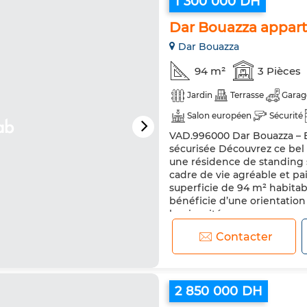
1 300 000 DH
Dar Bouazza appart
Dar Bouazza
94 m²
3 Pièces
Jardin
Terrasse
Garag
Salon européen
Sécurité
VAD.996000 Dar Bouazza – 
sécurisée Découvrez ce bel 
une résidence de standing s
cadre de vie agréable et p
superficie de 94 m² habitab
bénéficie d’une orientation
luminosité...
Contacter
2 850 000 DH