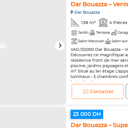
Dar Bouazza – Ven
Dar Bouazza
138 m²
4 Pièces
Jardin
Terrasse
Garag
Salon Marocain
Salon eu
VAD.132000 Dar Bouazza – 
Découvrez ce magnifique ap
résidence front de mer sécu
piscine, jardins paysagers et
m² Situé au 1er étage L’app
lumineux • 3 chambres confor
bain • Un dre...
Contacter
23 000 DH
Dar Bouazza – Super