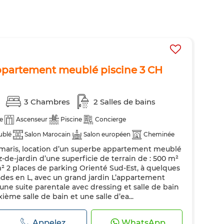
appartement meublé piscine 3 CH
s
3 Chambres
2 Salles de bains
e
Ascenseur
Piscine
Concierge
ublé
Salon Marocain
Salon européen
Cheminée
maris, location d’un superbe appartement meublé
Cuisine équipée
Réfrigérateur
Four
TV
z-de-jardin d’une superficie de terrain de : 500 m²
des
² 2 places de parking Orienté Sud-Est, à quelques
ades en L, avec un grand jardin L’appartement
une suite parentale avec dressing et salle de bain
ième salle de bain et une salle d’ea...
Appelez
WhatsApp