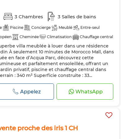
3 Chambres
3 Salles de bains
e
Piscine
Concierge
Meublé
Entre-seul
ropéen
Cheminée
Climatisation
Chauffage central
uperbe villa meublée à louer dans une résidence
Réfrigérateur
Four
TV
Machine à laver
ardin À seulement 10 minutes de Morocco Mall, dans
uée en face d’Acqua Parc, découvrez cette
umineuse et parfaitement ensoleillée, offrant un
ardin privatif, piscine et chauffage central dans
terrain : 340 m² Superficie construite : 33...
Appelez
WhatsApp
ente proche des iris 1 CH