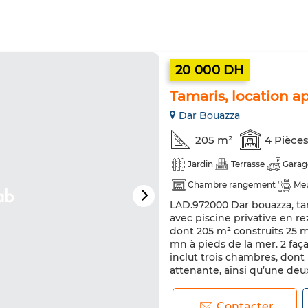
20 000 DH
Tamaris, location 
Dar Bouazza
205 m²
4 Pièce
Jardin
Terrasse
Garag
Chambre rangement
Me
LAD.972000 Dar bouazza, ta
Climatisation
Sécurité
avec piscine privative en re
Machine à laver
Micro-on
dont 205 m² construits 25 m
mn à pieds de la mer. 2 faç
inclut trois chambres, dont 
attenante, ainsi qu’une deux
Contacter