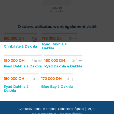
Khaled
Particulier
D'autres utilisateurs ont également visité
150 000 DH
170 000 DH
310
99 m²
m²
Ryad Dakhla à
Ghribilate à Dakhla
Dakhla
180 000 DH
160 000 DH
310 m²
310 m²
Ryad Dakhla à Dakhla
Ryad Dakhla à Dakhla
150 000 DH
170 000 DH
310
310
m²
m²
Ryad Dakhla à
Blue Bay à Dakhla
Dakhla
Contactez-nous
À propos
Conditions légales
FAQ's
© 2026 Mubawab SL. Tous droits réservés.