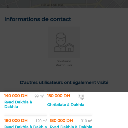
Informations de contact
Soufiane
Particulier
D'autres utilisateurs ont également visité
140 000 DH
150 000 DH
99 m²
310
m²
Ryad Dakhla à
Ghribilate à Dakhla
Dakhla
180 000 DH
180 000 DH
120 m²
310 m²
Ryad Dakhla à Dakhla
Ryad Dakhla à Dakhla