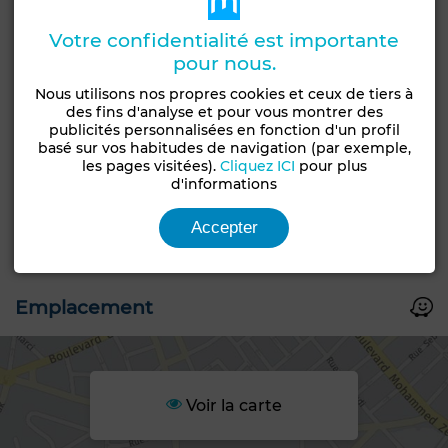
prometteur comme celui-ci.
Votre confidentialité est importante
pour nous.
Caractéristiques générales
Nous utilisons nos propres cookies et ceux de tiers à
des fins d'analyse et pour vous montrer des
Type de bien
Type de terrain
publicités personnalisées en fonction d'un profil
Terrain
Commercial
basé sur vos habitudes de navigation (par exemple,
les pages visitées).
Cliquez ICI
pour plus
Constructibilité
Livraison
d'informations
R+3
Titré
Accepter
Statut du terrain
Loti
Emplacement
Voir la carte