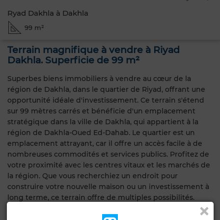
Ryad Dakhla à Dakhla
99 m²
Terrain magnifique à vendre à Riyad
Dakhla. Superficie de 99 m²
Superbes biens immobiliers à vendre au cœur de la
région de Dakhla, dans le quartier de Riyad, offrant une
opportunité idéale d'investissement. Ce terrain s'étend
sur 99 mètres carrés et bénéficie d'un emplacement
stratégique dans la ville de Dakhla, qui appartient à la
région de Dakhla-Oued Ed-Dahab. Le quartier est un
emplacement attrayant, car il offre un accès facile à de
nombreuses commodités et services publics. Profitez de
votre proximité avec les centres vitaux et les marchés de
la région. Que vous recherchiez un endroit pour
construire votre nouvelle maison ou un investissement à
long terme, ce terrain offre de multiples possibilités.
L'opportunité est à un prix compétitif et ne doit pas être
manquée pour les acheteurs intéressés par un site futur