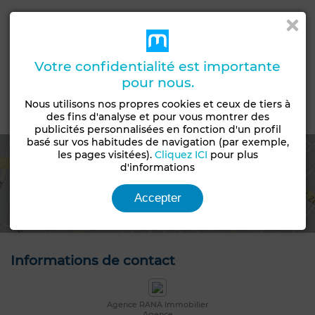
Type de bien
Type de terrain
Terrain
Lots de villa
Livraison
Statut du terrain
Votre confidentialité est importante
Titré
Loti
pour nous.
Nous utilisons nos propres cookies et ceux de tiers à
Emplacement
des fins d'analyse et pour vous montrer des
publicités personnalisées en fonction d'un profil
basé sur vos habitudes de navigation (par exemple,
les pages visitées).
Cliquez ICI
pour plus
d'informations
Voir la carte
Accepter
Informations de contact
Agence RANA Immobilier
Agence