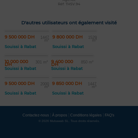
Réf: THSV.94
D'autres utilisateurs ont également visité
9 500 000 DH
9 800 000 DH
1447
1529
m²
m²
Souissi à Rabat
Souissi à Rabat
10 000 000
9 400 000
301 m²
850 m²
DH
DH
Souissi à Rabat
Souissi à Rabat
9 500 000 DH
9 850 000 DH
2000
1447
m²
m²
Souissi à Rabat
Souissi à Rabat
Contactez-nous
À propos
Conditions légales
FAQ's
© 2026 Mubawab SL. Tous droits réservés.