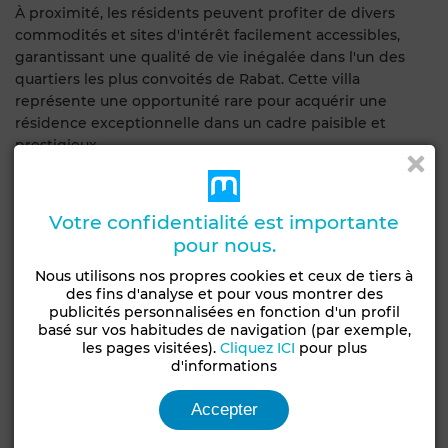
À proximité, les résidents peuvent profiter de divers
commodités et sites d'intérêt facilement accessibles,
garantissant une qualité de vie inégalée dans l'un des
quartiers les plus convoités de Rabat. Cette villa
représente une opportunité rare pour acquérir une
résidence exceptionnelle dans un cadre paisible et
prestigieux.
Caractéristiques générales
Votre confidentialité est importante
pour nous.
Type de bien
Surface de la parcelle
Villa
1400 m²
Nous utilisons nos propres cookies et ceux de tiers à
des fins d'analyse et pour vous montrer des
Etat
publicités personnalisées en fonction d'un profil
Bon état / habitable
basé sur vos habitudes de navigation (par exemple,
les pages visitées).
Cliquez ICI
pour plus
d'informations
Voir plus de photos
Accepter