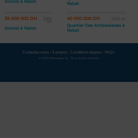
Souissi à Rabat
Rabat
35 000 000 DH
40 000 000 DH
2200
3200 m²
m²
Quartier Des Ambassades à
Souissi à Rabat
Rabat
Contactez-nous
À propos
Conditions légales
FAQ's
© 2026 Mubawab SL. Tous droits réservés.