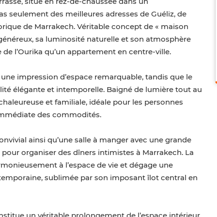
rasse, situé en rez-de-chaussée dans un
as seulement des meilleures adresses de Guéliz, de
torique de Marrakech. Véritable concept de « maison
 généreux, sa luminosité naturelle et son atmosphère
 de l’Ourika qu’un appartement en centre-ville.
t une impression d’espace remarquable, tandis que le
ité élégante et intemporelle. Baigné de lumière tout au
chaleureuse et familiale, idéale pour les personnes
é immédiate des commodités.
convivial ainsi qu’une salle à manger avec une grande
e pour organiser des dîners intimistes à Marrakech. La
armonieusement à l’espace de vie et dégage une
poraine, sublimée par son imposant îlot central en
nstitue un véritable prolongement de l’espace intérieur.