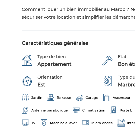
Comment louer un bien immobilier au Maroc ? N
sécuriser votre location et simplifier les démarch
Caractéristiques générales
Type de bien
Etat
Appartement
Bon éta
Orientation
Type du
Est
Marbr
Jardin
Terrasse
Garage
Ascenseur
Antenne parabolique
Climatisation
Porte bl
TV
Machine à laver
Micro-ondes
Inte