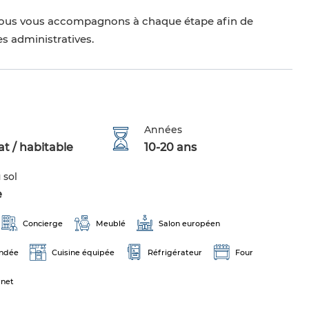
ous vous accompagnons à chaque étape afin de
es administratives.
Années
t / habitable
10-20 ans
 sol
e
Concierge
Meublé
Salon européen
indée
Cuisine équipée
Réfrigérateur
Four
rnet