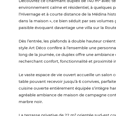
Découvrez ce charmant duplex de 140 m² avec ter
environnement calme et résidentiel, à quelques p
l’Hivernage et à courte distance de la Médina his
dans la maison », ce bien séduit par ses volumes
paisible évoquant davantage une villa sur la Route
Dès l’entrée, les plafonds à double hauteur créen
style Art Déco confère à l’ensemble une personnal
long de la journée, ce duplex offre une ambiance 
recherchant confort, fonctionnalité et proximit
Le vaste espace de vie ouvert accueille un salon 
table pouvant recevoir jusqu’à 6 convives, parfait
cuisine ouverte entièrement équipée s’intègre h
agréable ambiance de maison de campagne contem
marbre noir.
La terrasse privative de 22 m² orientée sud-est co