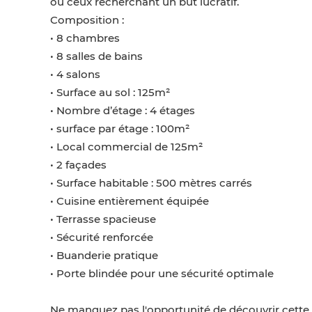
ou ceux recherchant un but lucratif.
Composition :
• 8 chambres
• 8 salles de bains
• 4 salons
• Surface au sol : 125m²
• Nombre d’étage : 4 étages
• surface par étage : 100m²
• Local commercial de 125m²
• 2 façades
• Surface habitable : 500 mètres carrés
• Cuisine entièrement équipée
• Terrasse spacieuse
• Sécurité renforcée
• Buanderie pratique
• Porte blindée pour une sécurité optimale
Ne manquez pas l'opportunité de découvrir cette 