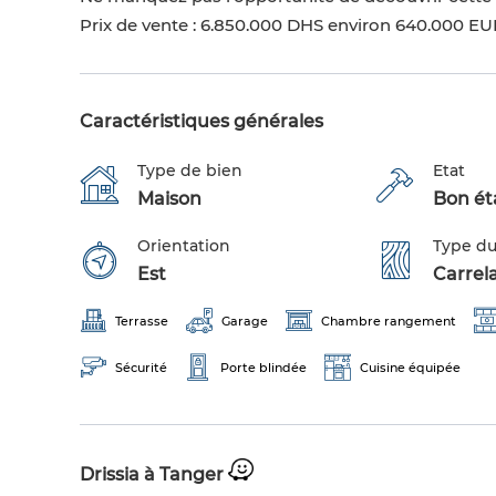
Prix de vente : 6.850.000 DHS environ 640.000 E
Caractéristiques générales
Type de bien
Etat
Maison
Bon éta
Orientation
Type du
Est
Carrel
Terrasse
Garage
Chambre rangement
Sécurité
Porte blindée
Cuisine équipée
Drissia à Tanger