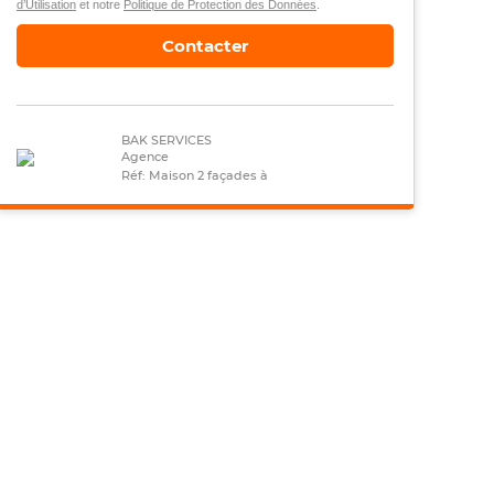
d’Utilisation
et notre
Politique de Protection des Données
.
Contacter
BAK SERVICES
Agence
Réf: Maison 2 façades à