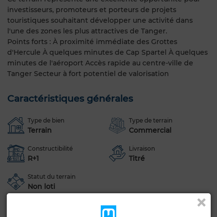
investisseurs, promoteurs et porteurs de projets
touristiques souhaitant développer une activité dans
l'une des zones les plus attractives de Tanger.
Points forts : À proximité immédiate des Grottes
d'Hercule À quelques minutes de Cap Spartel À quelques
minutes de l'aéroport Accès rapide au centre-ville de
Tanger Secteur à fort potentiel de valorisation
Caractéristiques générales
Type de bien
Type de terrain
Terrain
Commercial
Constructibilité
Livraison
R+1
Titré
Statut du terrain
Non loti
Voir plus de photos