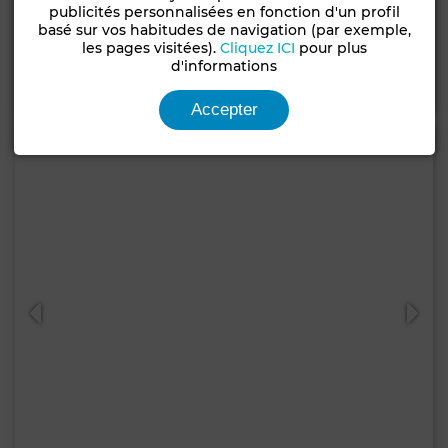
Terrain à Achakar, Tanger
publicités personnalisées en fonction d'un profil
basé sur vos habitudes de navigation (par exemple,
600 m²
les pages visitées).
Cliquez ICI
pour plus
d'informations
Contacter
Appelez
WhatsApp
Accepter