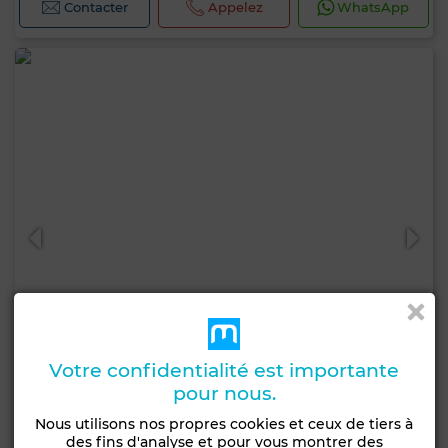
Contacter
Appelez
WhatsApp
Votre confidentialité est importante
pour nous.
2 400 000 DH
Nous utilisons nos propres cookies et ceux de tiers à
des fins d'analyse et pour vous montrer des