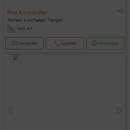
Prix à consulter
Terrain à Achakar, Tanger
400 m²
Contacter
Appelez
WhatsApp
Bonjour, je suis MIA. Quel critère souhaitez-
vous appliquer maintenant ?