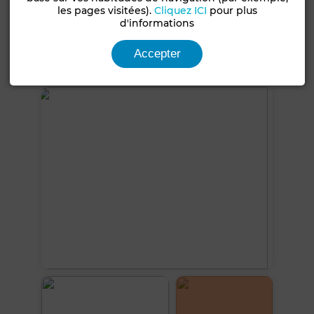
les pages visitées).
Cliquez ICI
pour plus
Chauffage central
Double vitrage
Porte blindée
d'informations
Cuisine équipée
Accepter
Voir plus de photos