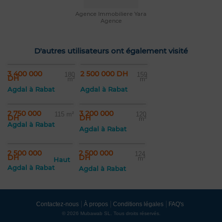
Agence Immobiliere Yara
Agence
D'autres utilisateurs ont également visité
3 400 000
2 500 000 DH
180
159
DH
m²
m²
Agdal à Rabat
Agdal à Rabat
2 750 000
3 200 000
115 m²
120
DH
DH
m²
Agdal à Rabat
Agdal à Rabat
2 500 000
2 500 000
124
DH
DH
m²
Haut
Agdal à Rabat
Agdal à Rabat
Contactez-nous
À propos
Conditions légales
FAQ's
© 2026 Mubawab SL. Tous droits réservés.