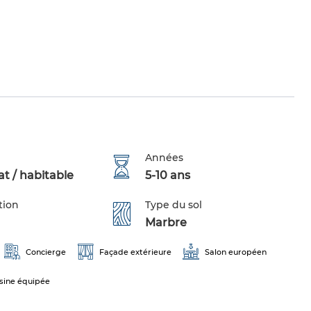
Années
t / habitable
5-10 ans
tion
Type du sol
Marbre
Concierge
Façade extérieure
Salon européen
sine équipée