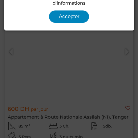
d'informations
Accepter
600 DH
par jour
Appartement à Route Nationale Assilah (N1), Tanger
85 m²
3 Ch.
1 Sdb.
5 Pers.
3 nuits min.