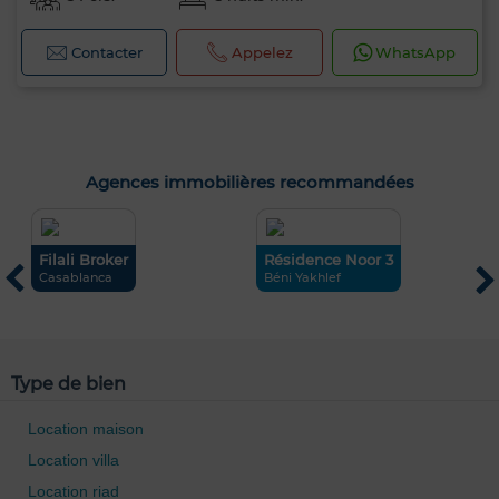
Contacter
Appelez
WhatsApp
Agences immobilières recommandées
Filali Broker
Résidence Noor 3
R
A
Casablanca
Béni Yakhlef
H
Type de bien
Location maison
Location villa
Location riad