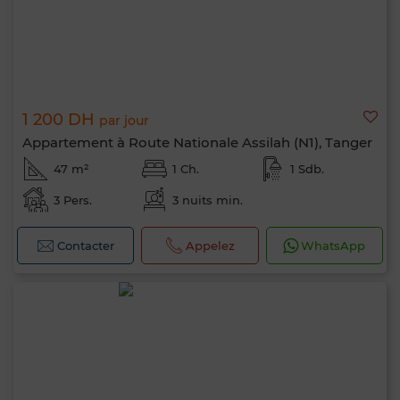
1 200 DH
par jour
Appartement à Route Nationale Assilah (N1), Tanger
47 m²
1 Ch.
1 Sdb.
Bonjour, je suis MIA. Quel critère souhaitez-
vous appliquer maintenant ?
3 Pers.
3 nuits min.
Contacter
Appelez
WhatsApp