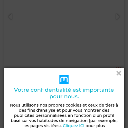
950 DH
par jour
Appartement à Route Nationale Assilah (N1), Tanger
80 m²
2 Ch.
1 Sdb.
Votre confidentialité est importante
6 Pers.
pour nous.
3 nuits min.
Nous utilisons nos propres cookies et ceux de tiers à
Contacter
des fins d'analyse et pour vous montrer des
Appelez
WhatsApp
publicités personnalisées en fonction d'un profil
basé sur vos habitudes de navigation (par exemple,
les pages visitées).
Cliquez ICI
pour plus