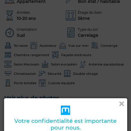
Appartement
Bon état / habitable
Années
Étage du bien
10-20 ans
5ème
Orientation
Type du sol
Sud
Carrelage
Terrasse
Ascenseur
Vue sur mer
Concierge
Chambre rangement
Façade extérieure
Salon Marocain
Salon européen
Antenne parabolique
Climatisation
Sécurité
Double vitrage
Porte blindée
Cuisine équipée
Voir plus de photos
Votre confidentialité est importante
pour nous.