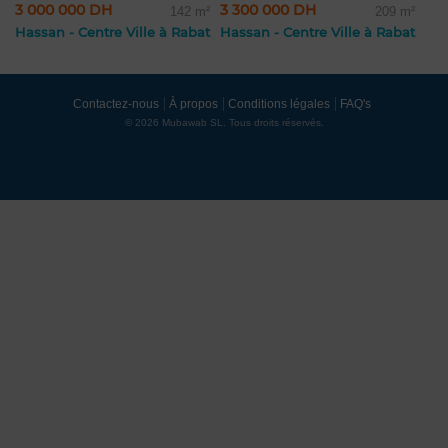
3 000 000 DH
3 300 000 DH
142 m²
209 m²
Hassan - Centre Ville à Rabat
Hassan - Centre Ville à Rabat
Contactez-nous
À propos
Conditions légales
FAQ's
© 2026 Mubawab SL. Tous droits réservés.