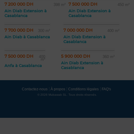
7 200 000 DH
7 500 000 DH
398 m²
450 m²
Ain Diab Extension à
Ain Diab Extension à
Casablanca
Casablanca
7 700 000 DH
7 000 000 DH
300 m²
400 m²
Ain Diab à Casablanca
Ain Diab Extension à
Casablanca
7 500 000 DH
5 900 000 DH
400
360 m²
m²
Ain Diab Extension à
Anfa à Casablanca
Casablanca
Contactez-nous
À propos
Conditions légales
FAQ's
© 2026 Mubawab SL. Tous droits réservés.