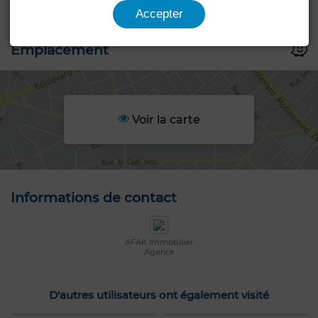
Accepter
Emplacement
Voir la carte
Informations de contact
AFAK Immobilier
Agence
D'autres utilisateurs ont également visité