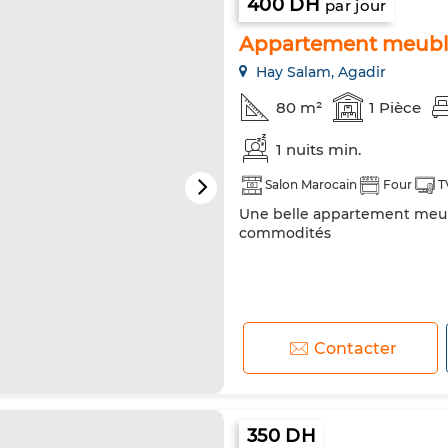
400 DH
par jour
Appartement meublé 
Hay Salam, Agadir
80 m²
1 Pièce
1 nuits min.
Salon Marocain
Four
T
Une belle appartement meublé
commodités
Contacter
350 DH