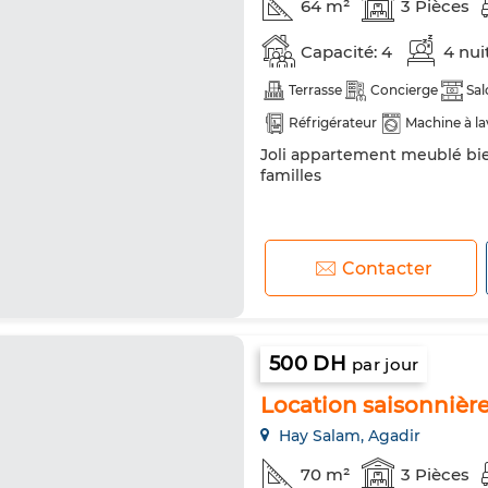
64 m²
3 Pièces
Capacité: 4
4 nui
Terrasse
Concierge
Sal
Réfrigérateur
Machine à la
Joli appartement meublé bie
familles
Contacter
500 DH
par jour
Location saisonnière 
Hay Salam, Agadir
70 m²
3 Pièces