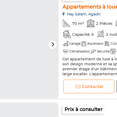
Appartements à lou
Hay Salam, Agadir
70 m²
2 Pièces
Capacité: 5
2 nui
Garage
Ascenseur
Con
Climatisation
Sécurité
Cet appartement de luxe à lou
Machine à laver
Micro-ond
son design moderne et sa spa
premier étage d'un bâtiment 
large escalier. L'apparteme
éclairée et dotée de grands 
carreaux modernes et l'une d'
Contacter
Prix à consulter