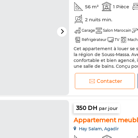
56 m²
1 Pièce
2 nuits min.
Garage
Salon Marocain
Réfrigérateur
TV
Machi
Cet appartement à louer se s
la région de Souss-Massa. Ave
confortable et bien agencé,
une salle de bains. Conçu po
d'une porte blindée et de fen
décoré de façon distinguée. La
Contacter
350 DH
par jour
Appartement meub
Hay Salam, Agadir