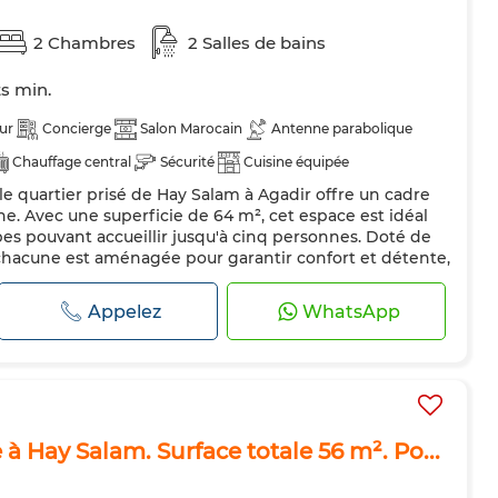
2 Chambres
2 Salles de bains
ts min.
ur
Concierge
Salon Marocain
Antenne parabolique
Chauffage central
Sécurité
Cuisine équipée
e quartier prisé de Hay Salam à Agadir offre un cadre
Machine à laver
Micro-ondes
Internet
. Avec une superficie de 64 m², cet espace est idéal
pes pouvant accueillir jusqu'à cinq personnes. Doté de
hacune est aménagée pour garantir confort et détente,
es élégantes qui confèrent une ambiance chaleureuse.
t majeur de...
Appelez
WhatsApp
à Hay Salam. Surface totale 56 m². Po...