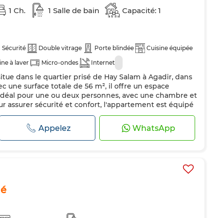
1 Ch.
1 Salle de bain
Capacité: 1
Sécurité
Double vitrage
Porte blindée
Cuisine équipée
ne à laver
Micro-ondes
Internet
itue dans le quartier prisé de Hay Salam à Agadir, dans
c une surface totale de 56 m², il offre un espace
 idéal pour une ou deux personnes, avec une chambre et
ur assurer sécurité et confort, l'appartement est équipé
êtres à double vitrage. Le salon marocain, spacieux, est
 cui...
Appelez
WhatsApp
lé