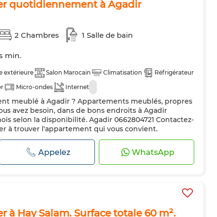
er quotidiennement à Agadir
2 Chambres
1 Salle de bain
ts min.
 extérieure
Salon Marocain
Climatisation
Réfrigérateur
er
Micro-ondes
Internet
nt meublé à Agadir ? Appartements meublés, propres
ous avez besoin, dans de bons endroits à Agadir
ois selon la disponibilité. Agadir 0662804721 Contactez-
der à trouver l'appartement qui vous convient.
ppartements_Meublés #Agadir #Location_Diurne
r
Appelez
WhatsApp
 à Hay Salam. Surface totale 60 m².