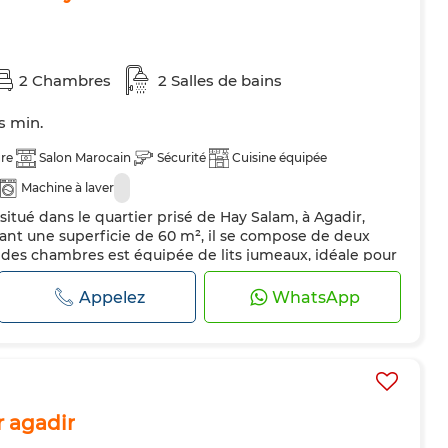
2 Chambres
2 Salles de bains
ts min.
ure
Salon Marocain
Sécurité
Cuisine équipée
Machine à laver
itué dans le quartier prisé de Hay Salam, à Agadir,
ant une superficie de 60 m², il se compose de deux
des chambres est équipée de lits jumeaux, idéale pour
s, tandis que l'autre dispose d'un lit double confortable.
lement deux salles de bains modernes, bien équipées
Appelez
WhatsApp
 locataires. ...
 agadir