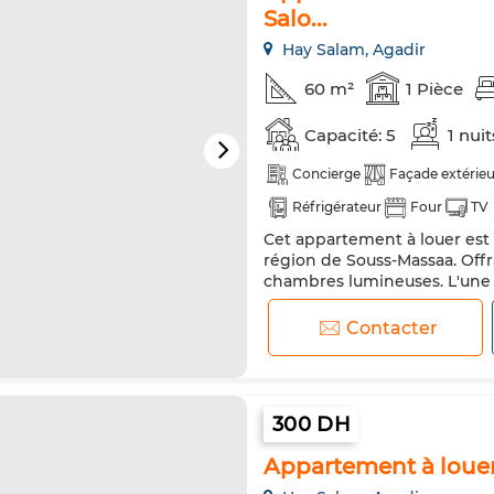
Salo...
Hay Salam, Agadir
60 m²
1 Pièce
Capacité: 5
1 nui
Concierge
Façade extérie
Réfrigérateur
Four
TV
Cet appartement à louer est s
région de Souss-Massaa. Offr
chambres lumineuses. L'une 
accueillir plusieurs personne
L'appartement comprend éga
Contacter
pour répondre aux besoins des
300 DH
Appartement à louer