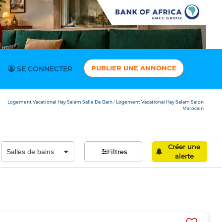
PUBLIER UNE ANNONCE
SE CONNECTER
Logement Vacational Hay Salam Salle De Bain
Logement Vacational Hay Salam Salon
/
Marocain
Créer une
Filtres
alerte