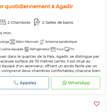
er quotidiennement à Agadir
2 Chambres
2 Salles de bains
ts min.
cierge
Salon Marocain
Antenne parabolique
Cuisine équipée
Réfrigérateur
Four
TV
er dans le quartier de la Paix, Agadir, se distingue par
es
Internet
cieuse surface de 70 mètres carrés. Il est situé au
équipé d'un ascenseur, offrant un accès facile par un
nt comprend deux chambres confortables, chacune bien
placards. Les salles de bain sont conçues avec des
elles dispose...
Appelez
WhatsApp