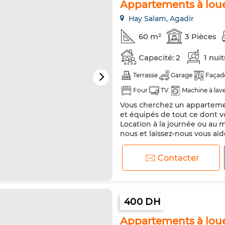
Appartements à lou
Hay Salam, Agadir
60 m²
3 Pièces
Capacité: 2
1 nui
Terrasse
Garage
Façade
Four
TV
Machine à lav
Vous cherchez un apparteme
et équipés de tout ce dont v
Location à la journée ou au m
nous et laissez-nous vous ai
#Location_Appartements #A
#Location_Mensuelle #Agadi
Contacter
400 DH
Appartements à louer