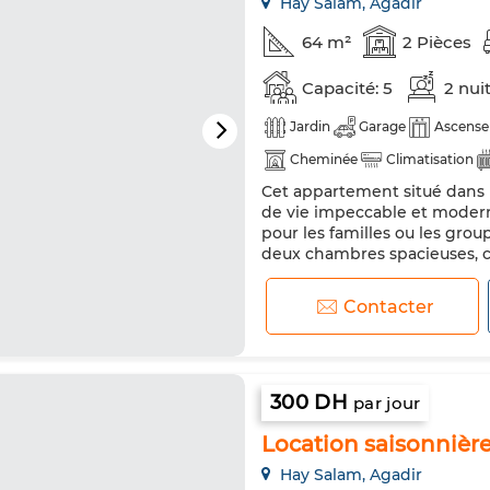
Hay Salam, Agadir
64 m²
2 Pièces
Capacité: 5
2 nui
Jardin
Garage
Ascense
Cheminée
Climatisation
Cet appartement situé dans l
Réfrigérateur
Four
TV
de vie impeccable et moderne
pour les familles ou les grou
deux chambres spacieuses, c
avec des rideaux aux textur
Le salon marocain est un atou
Contacter
300 DH
par jour
Location saisonnière 
Hay Salam, Agadir