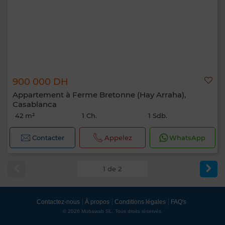
900 000 DH
Appartement à Ferme Bretonne (Hay Arraha),
Casablanca
42 m²
1 Ch.
1 Sdb.
Contacter
Appelez
WhatsApp
1 de 2
Contactez-nous
À propos
Conditions légales
FAQ's
© 2026 Mubawab SL. Tous droits réservés.