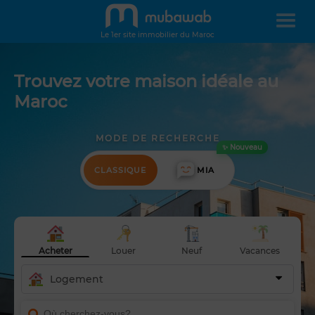
Le 1er site immobilier du Maroc
Trouvez votre maison idéale au
Maroc
MODE DE RECHERCHE
✨ Nouveau
CLASSIQUE
MIA
Acheter
Louer
Neuf
Vacances
Logement