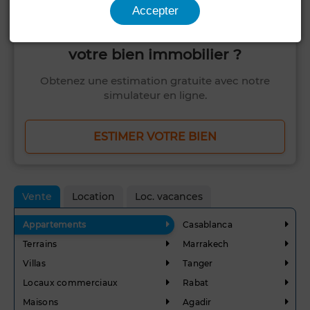
Accepter
Voulez-vous savoir combien vaut
votre bien immobilier ?
Obtenez une estimation gratuite avec notre
simulateur en ligne.
ESTIMER VOTRE BIEN
Vente
Location
Loc. vacances
Appartements
Casablanca
Terrains
Marrakech
Villas
Tanger
Locaux commerciaux
Rabat
Maisons
Agadir