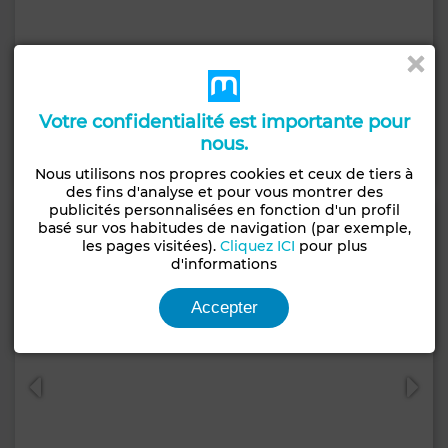
7 000 DH
Appartement à Ziaten, Tanger
80 m²
2 Ch.
1 Sdb.
Votre confidentialité est importante pour
nous.
Contacter
Appelez
WhatsApp
Nous utilisons nos propres cookies et ceux de tiers à
des fins d'analyse et pour vous montrer des
publicités personnalisées en fonction d'un profil
basé sur vos habitudes de navigation (par exemple,
les pages visitées).
Cliquez ICI
pour plus
d'informations
Accepter