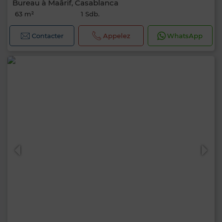
Bureau à Maârif, Casablanca
63 m²
1 Sdb.
Contacter
Appelez
WhatsApp